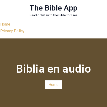
Skip
The Bible App
to
Read or listen to the Bible for Free
content
Home
Privacy Policy
Biblia en audio
Home