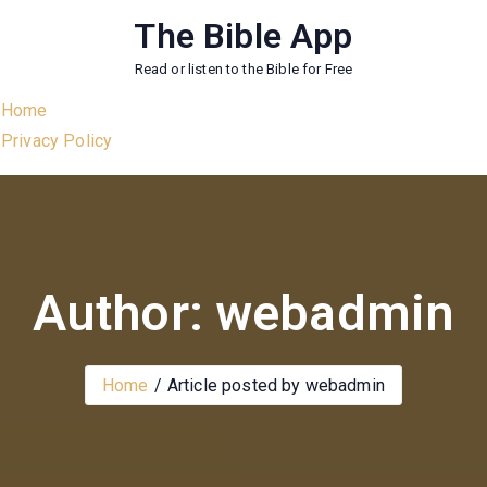
Skip
The Bible App
to
Read or listen to the Bible for Free
content
Home
Privacy Policy
Author: webadmin
Home
Article posted by webadmin