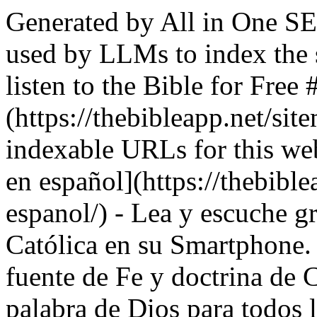
Generated by All in One SEO v4.9.10, this is an llms.txt file, used by LLMs to index the site. # The Bible App Read or listen to the Bible for Free ## Sitemaps - [XML Sitemap](https://thebibleapp.net/sitemap.xml): Contains all public & indexable URLs for this website. ## Posts - [Biblia católica en español](https://thebibleapp.net/biblia-catolica-en-espanol/) - Lea y escuche gratis y sin internet la Biblia Católica en su Smartphone. Le presentamos la principal fuente de Fe y doctrina de Cristo, la Biblia Católica, la VIVA palabra de Dios para todos los cristianos. Escrita por humanos con inspiración divina. Es una obra íntegramente espiritual, relata como Dios se manifestó para salvar al - [Bible Darby](https://thebibleapp.net/bible-darby/) - La Sainte Bible de John Nelson Darby à télécharger gratuitement. Bible Darby en français Audio Bible Mode Hors-ligne VERSION PRÉSENTÉE: BIBLE DARBY Vous pouvez accéder a votre Bible Darby, la traduction française réalisée par John Nelson Darby au XIXème siècle a partir des textes originaux hébreux et grecs. La traduction du Nouveau Testament termine en - [Bíblia da mulher em áudio](https://thebibleapp.net/biblia-da-mulher-em-audio/) - A Bíblia em áudio para mulheres, off-line e grátis. Baixe agora! Bíblia da mulher em áudio fornece-lhe a Bíblia sagrada e permite-lhe ter acesso a todos os versículos no modo offline. O aplicativo ideal para a mulher cristã: Baixe a nossa Bíblia gratuitamente e leia as Escrituras sem a necessidade de estiver conectado à Internet. - [Messianic Bible](https://thebibleapp.net/messianic-bible/) - Read or listen to the God’s Word for free with Messianic Bible. Messianic Bible provides you with the World Messianic Bible (WMB) and enables you to have access to the entire verses in offline mode. WMB Bible is an English translation of the Bible and is widely used within Messianic Judaism, a religious movement that - [Bíblia](https://thebibleapp.net/biblia-3/) - A Bíblia João Ferreira de Almeida com comentários Moody em português. Bíblia João Ferreira de Almeida Atualizada Concordância bíblica Comentário bíblico Moody em português Áudio Bíblia Offline Bíblia João Ferreira de Almeida Atualizada A Bíblia João Ferreira de Almeida é a Bíblia preferida pelas igrejas cristãs evangélicas. O nome de Bíblia Almeida corresponde a uma - [Bibel kommentar](https://thebibleapp.net/bibel-kommentar/) - Lesen oder hören Sie Karl Heinrichs Kommentar zu der Bibel kostenlos Luther Bibel 1912 (LUT) Karl Heinrich Kommentar Querverweise Offline LUTHER BIBEL Heute bieten wir die überarbeitete Version der deutschen Übersetzung von Martin Luther (1912) an, eine ausgezeichnete deutsche Übersetzung der Heiligen Schrift. Die Lutherbibel ist eine deutsche Übersetzung der Bibel aus den Originaltexten in - [Neues Testament Deutsch](https://thebibleapp.net/neues-testament-deutsch/) - Lesen oder Hören Sie das Neue Testament in Deutsch kostenlos *Neues Testament der LUTHER BIBEL (1912) *Audio Bibel *Oflline NEUES TESTAMENT Das Neue Testament ist der zweite Teil der Bibel und besteht aus einer Reihe von Büchern und Briefen, die nach dem Tod Jesu geschrieben wurden. Im Neuen Testament finden wir viele Informationen über das - [Bíblia](https://thebibleapp.net/biblia-2/) - A Bíblia João Ferreira de Almeida com comentários Moody em português. Bíblia João Ferreira de Almeida Atualizada Concordância bíblica Comentário bíblico Moody em português Áudio Bíblia Offline Bíblia João Ferreira de Almeida Atualizada A Bíblia João Ferreira de Almeida é a Bíblia preferida pelas igrejas cristãs evangélicas. O nome de Bíblia Almeida corresponde a uma - [Catholic Bible Commentary](https://thebibleapp.net/catholic-bible-commentary/) - George Haydock's Catholic Commentary on the whole Bible Douay-Rheims Bible George Haydock's Catholic Bible Commentary Cross-references Offline Looking for a Catholic Study Bible? Catholic Bible commentary helps you read and understand the Holy Bible. Download the well-known Douay-Rheims Catholic Bible with commentaries by George Haydock. DOUAY-RHEIMS CATHOLIC EDITION The Douay-Rheims Bible is an English translation - [Biblia en audio](https://thebibleapp.net/biblia-en-audio/) - Descargue la Biblia audio más completa e intuitiva. Escuche sus versículos preferidos tanto en línea como offline, sin internet. Gracias a la tecnología de los smartphones hoy podemos tener la Biblia cristiana en nuestro teléfono. Dios habla hoy para todos los cristianos a través de las páginas de la Biblia. No se quede afuera. Así - [Delete](https://thebibleapp.net/delete/) - To remove or mod